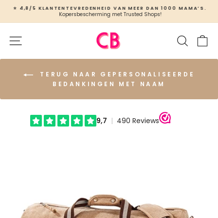
Ga
⭐ 4,8/5 KLANTENTEVREDENHEID VAN MEER DAN 1000 MAMA’S.
naar
Kopersbescherming met Trusted Shops!
Slideshow
inhoud
pauzeren
Site navigatie
Zoeken
W
TERUG NAAR GEPERSONALISEERDE
BEDANKINGEN MET NAAM