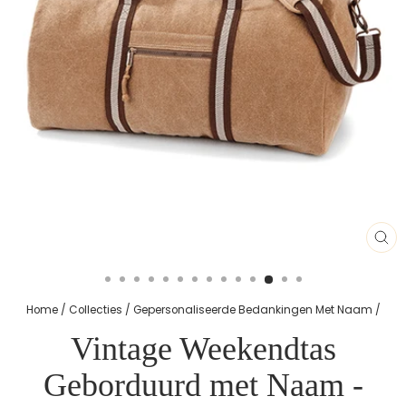
SL
(E
Home
/
Collecties
/
Gepersonaliseerde Bedankingen Met Naam
/
Vintage Weekendtas
Geborduurd met Naam -