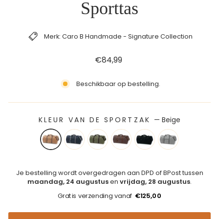
Sporttas
Merk: Caro B Handmade - Signature Collection
Reguliere
€84,99
prijs
Beschikbaar op bestelling.
KLEUR VAN DE SPORTZAK
—
Beige
Je bestelling wordt overgedragen aan DPD of BPost tussen
maandag, 24 augustus
en
vrijdag, 28 augustus
.
Gratis verzending vanaf
€125,00