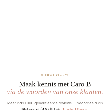
Vintage Weekendtas
Geborduurd met Naam -
Sporttas
€84,99
Beige
Jeans
Donker
Donker
blauw
Groen
Bruin
NIEUWE KLANT?
Maak kennis met Caro B
via de woorden van onze klanten.
Meer dan 1.000 geverifieerde reviews — beoordeeld als
Uitstekend (4,89/5)
via
Trusted Shops
.