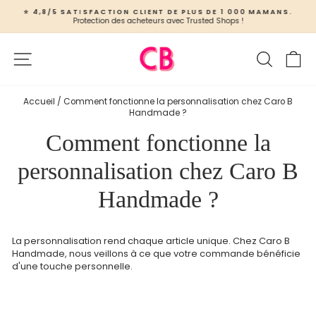
Passer
⭐ 4,8/5 SATISFACTION CLIENT DE PLUS DE 1 000 MAMANS.
au
Protection des acheteurs avec Trusted Shops !
Pause
contenu
Diaporama
Navigation
Recher
Pa
Accueil
/
Comment fonctionne la personnalisation chez Caro B
Handmade ?
Comment fonctionne la
personnalisation chez Caro B
Handmade ?
La personnalisation rend chaque article unique. Chez Caro B
Handmade, nous veillons à ce que votre commande bénéficie
d'une touche personnelle.