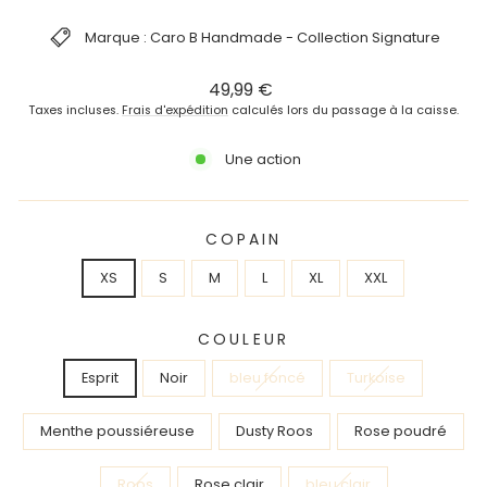
Marque : Caro B Handmade - Collection Signature
Prix
Prix
49,99 €
régulier
réduit
Taxes incluses.
Frais d'expédition
calculés lors du passage à la caisse.
Une action
COPAIN
XS
S
M
L
XL
XXL
COULEUR
Esprit
Noir
bleu foncé
Turkoise
Menthe poussiéreuse
Dusty Roos
Rose poudré
Roos
Rose clair
bleu clair