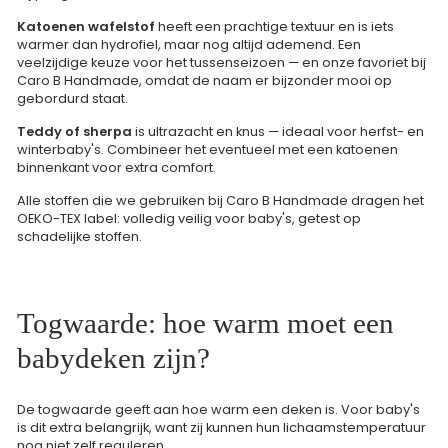
Katoenen wafelstof
heeft een prachtige textuur en is iets
warmer dan hydrofiel, maar nog altijd ademend. Een
veelzijdige keuze voor het tussenseizoen — en onze favoriet bij
Caro B Handmade, omdat de naam er bijzonder mooi op
gebordurd staat.
Teddy of sherpa
is ultrazacht en knus — ideaal voor herfst- en
winterbaby's. Combineer het eventueel met een katoenen
binnenkant voor extra comfort.
Alle stoffen die we gebruiken bij Caro B Handmade dragen het
OEKO-TEX label: volledig veilig voor baby's, getest op
schadelijke stoffen.
Togwaarde: hoe warm moet een
babydeken zijn?
De togwaarde geeft aan hoe warm een deken is. Voor baby's
is dit extra belangrijk, want zij kunnen hun lichaamstemperatuur
nog niet zelf reguleren.