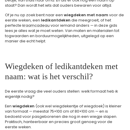
bedje, van thuis naar oma. En als er ook nog een naam op
staat? Dan wordt het iets dat ouders bewaren voor altijd.
Of je nu op zoek bent naar een
wiegdeken met naam
voor de
eerste weken, een
ledikantdeken
die meegroeit, of het
perfecte
kraamcadeau
voor iemand anders — in deze gids
lees je alles wat je moet weten. Van maten en materialen tot
togwaarden en borduurmogelijkheden, uitgelegd op een
manier die echt helpt.
Wiegdeken of ledikantdeken met
naam: wat is het verschil?
De eerste vraag die veel ouders stellen: welk formaat heb ik
eigenlijk nodig?
Een
wiegdeken
(ook wel wiegdekentje of wiegdoek) is kleiner
van formaat — meestal 75×100 cm of 80×100 cm — en is
bedoeld voor pasgeborenen die nog in een wiegje slapen.
Praktisch, hanteerbaar en precies groot genoeg voor de
eerste weken.