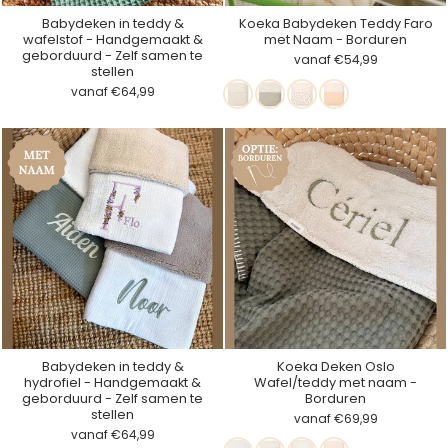
Babydeken in teddy &
Koeka Babydeken Teddy Faro
wafelstof - Handgemaakt &
met Naam - Borduren
geborduurd - Zelf samen te
vanaf €54,99
stellen
Warm
Sage
Lugo
Peach
vanaf €64,99
White
Babydeken in teddy &
Koeka Deken Oslo
hydrofiel - Handgemaakt &
Wafel/teddy met naam -
geborduurd - Zelf samen te
Borduren
stellen
vanaf €69,99
vanaf €64,99
Sand/pebble
Natural/pebble
Ocean
Oslo