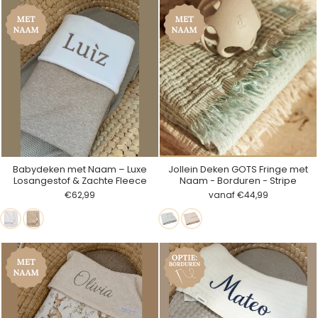
matrasbeschermer
Babydeken met Naam – Luxe
Jollein Deken GOTS Fringe met
Losangestof & Zachte Fleece
Naam - Borduren - Stripe
€62,99
vanaf €44,99
Wit
Beige
Sea
Biscuit
Green