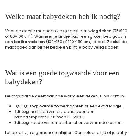
Welke maat babydeken heb ik nodig?
Voor de eerste maanden kies je best een
wiegdeken
(75×100
of 80×100 cm). Wanneer je kindje naar een groter bed gaat, is
een
ledikantdeken
(100×150 of 120×150 cm) ideaal. Zo sluit de
maat goed aan bij het bedje en blijft je baby veilig slapen.
Wat is een goede togwaarde voor een
babydeken?
De togwaarde geeft aan hoe warm een deken is. Als richtlijn:
0,5–1,0 tog
: warme zomernachten of een extra laagje.
2,5 tog
: herfst en winter, ideaal voor een
kamertemperatuur tussen 16–20°C.
3,5 tog
: koude winternachten of onverwarmde kamers.
Let op: dit zijn algemene richtlijnen. Controleer altijd of je baby