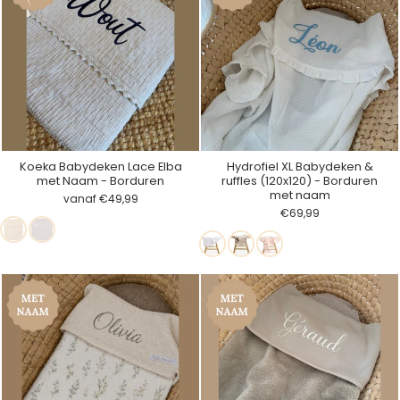
Koeka Babydeken Lace Elba
Hydrofiel XL Babydeken &
met Naam - Borduren
ruffles (120x120) - Borduren
met naam
vanaf €49,99
€69,99
Natural
Stone
Wit
Nude
Licht
(terug
(nieuwe
Roze
beschikbaar
kleur)
vanaf
25/09)