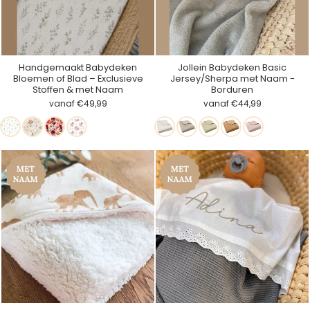
Handgemaakt Babydeken
Jollein Babydeken Basic
Bloemen of Blad – Exclusieve
Jersey/Sherpa met Naam -
Stoffen & met Naam
Borduren
vanaf €49,99
vanaf €44,99
Eucalyptus
Herfst
Madeliefjesweide
Zonneroosje
Oatmeal
Warm
Soft
Hazel
Silk
Bloemen
Sand
Matcha
Rose