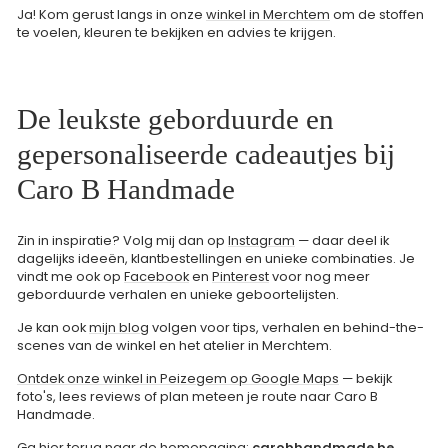
Ja! Kom gerust langs in onze
winkel in Merchtem
om de stoffen
te voelen, kleuren te bekijken en advies te krijgen.
De leukste geborduurde en
gepersonaliseerde cadeautjes bij
Caro B Handmade
Zin in inspiratie? Volg mij dan op
Instagram
— daar deel ik
dagelijks ideeën, klantbestellingen en unieke combinaties. Je
vindt me ook op
Facebook
en
Pinterest
voor nog meer
geborduurde verhalen en unieke geboortelijsten.
Je kan ook
mijn blog
volgen voor tips, verhalen en behind-the-
scenes van de winkel en het atelier in Merchtem.
Ontdek onze winkel in Peizegem op Google Maps
— bekijk
foto's, lees reviews of plan meteen je route naar Caro B
Handmade.
Ga hier terug naar de homepagina:
carobhandmade.be