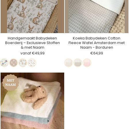
Handgemaakt Babydeken
Koeka Babydeken Cotton
Boerderij – Exclusieve Stoffen
Fleece Wafel Amsterdam met
& met Naam
Naam - Borduren
vanaf €49,99
€64,99
Boederij
Wolkjeskonijn
Konijn
Konijn
Natural
Sand
Candy
Leven
Forest
met
Wortels