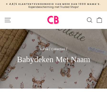
Ga
⭐ 4,8/5 KLANTENTEVREDENHEID VAN MEER DAN 1000 MAMA’S.
naar
Kopersbescherming met Trusted Shops!
Slideshow
inhoud
pauzeren
Site navigatie
Zoeken
W
Home
/
Collecties
/
Babydeken Met Naam