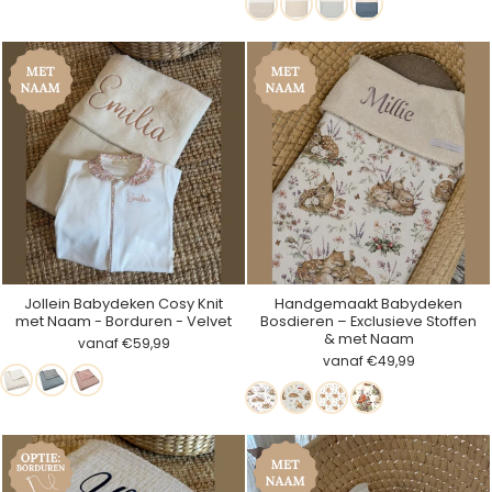
Aire
Bluestone
Jollein Babydeken Cosy Knit
Handgemaakt Babydeken
met Naam - Borduren - Velvet
Bosdieren – Exclusieve Stoffen
& met Naam
vanaf €59,99
vanaf €49,99
Wit
Seafoam
Dusty
Hertjes
Enchanted
Vosjes
Magische
Pink
Fairy
Forest
&
Bos
Tail
Eekhoorn