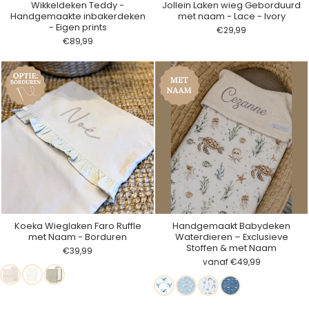
Wikkeldeken Teddy -
Jollein Laken wieg Geborduurd
Handgemaakte inbakerdeken
met naam - Lace - Ivory
- Eigen prints
€29,99
€89,99
Koeka Wieglaken Faro Ruffle
Handgemaakt Babydeken
met Naam - Borduren
Waterdieren – Exclusieve
Stoffen & met Naam
€39,99
vanaf €49,99
Warm
White:
Sage:
Splash
Ohoho
Schildpad
Under
White:
laken
laken
Walvissen
The
laken
&
Sea
&
matrasbeschermer