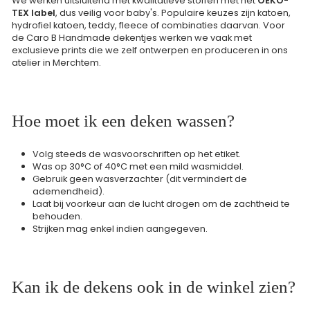
We werken uitsluitend met kwalitatieve stoffen met het
OEKO-
TEX label
, dus veilig voor baby's. Populaire keuzes zijn katoen,
hydrofiel katoen, teddy, fleece of combinaties daarvan. Voor
de Caro B Handmade dekentjes werken we vaak met
exclusieve prints die we zelf ontwerpen en produceren in ons
atelier in Merchtem.
Hoe moet ik een deken wassen?
Volg steeds de wasvoorschriften op het etiket.
Was op 30°C of 40°C met een mild wasmiddel.
Gebruik geen wasverzachter (dit vermindert de
ademendheid).
Laat bij voorkeur aan de lucht drogen om de zachtheid te
behouden.
Strijken mag enkel indien aangegeven.
Kan ik de dekens ook in de winkel zien?