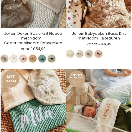
Jollein Deken Basic Knit Fleece
Jollein Babydeken Basic Knit
met Naam –
met Naam - Borduren
Gepersonaliseerd Babydeken
vanaf €44,99
vanaf €54,99
Ivory
Nougat
Oatmeal
Wild
Nougat
Ivory
Wild
Biscuit
Forest
Olive
Rose
Rose
Green