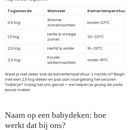
Togwaarde
Wanneer
Kamertemperatuur
Warme
0,5 tog
boven 22°C
zomernachten
Lente & vroege
1,0 tog
20–22°C
zomer
2,5 tog
Herfst & winter
16–20°C
Koude
3,5 tog
onder 16°C
wintermachten
Weet je niet zeker wat de kamertemperatuur 's nachts is? Begin
met een 2,5 tog deken en pas aan naargelang het seizoen.
Twijfel je?
Vraag het ons gerust
— we helpen je graag de juiste
keuze maken.
Naam op een babydeken: hoe
werkt dat bij ons?