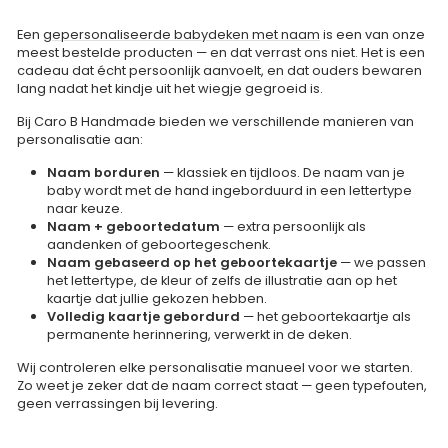
Een
gepersonaliseerde babydeken met naam
is een van onze
meest bestelde producten — en dat verrast ons niet. Het is een
cadeau dat écht persoonlijk aanvoelt, en dat ouders bewaren
lang nadat het kindje uit het wiegje gegroeid is.
Bij Caro B Handmade bieden we verschillende manieren van
personalisatie aan:
Naam borduren
— klassiek en tijdloos. De naam van je
baby wordt met de hand ingeborduurd in een lettertype
naar keuze.
Naam + geboortedatum
— extra persoonlijk als
aandenken of geboortegeschenk.
Naam gebaseerd op het geboortekaartje
— we passen
het lettertype, de kleur of zelfs de illustratie aan op het
kaartje dat jullie gekozen hebben.
Volledig kaartje gebordurd
— het geboortekaartje als
permanente herinnering, verwerkt in de deken.
Wij controleren elke personalisatie manueel voor we starten.
Zo weet je zeker dat de naam correct staat — geen typefouten,
geen verrassingen bij levering.