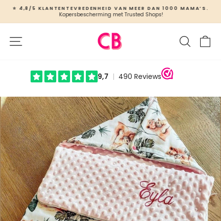
Ga
⭐ 4,8/5 KLANTENTEVREDENHEID VAN MEER DAN 1000 MAMA’S.
naar
Kopersbescherming met Trusted Shops!
Slideshow
inhoud
pauzeren
Site navigatie
Zoeken
W