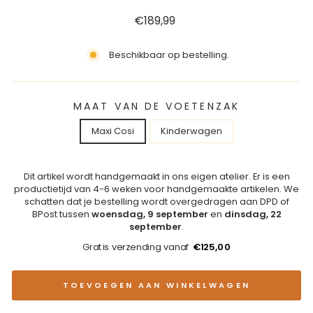
Reguliere
€189,99
prijs
Beschikbaar op bestelling.
MAAT VAN DE VOETENZAK
Maxi Cosi
Kinderwagen
Dit artikel wordt handgemaakt in ons eigen atelier. Er is een
productietijd van 4-6 weken voor handgemaakte artikelen. We
schatten dat je bestelling wordt overgedragen aan DPD of
BPost tussen
woensdag, 9 september
en
dinsdag, 22
september
.
Gratis verzending vanaf
€125,00
TOEVOEGEN AAN WINKELWAGEN