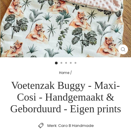
SL
(E
Home
/
Voetenzak Buggy - Maxi-
Cosi - Handgemaakt &
Geborduurd - Eigen prints
Merk: Caro B Handmade