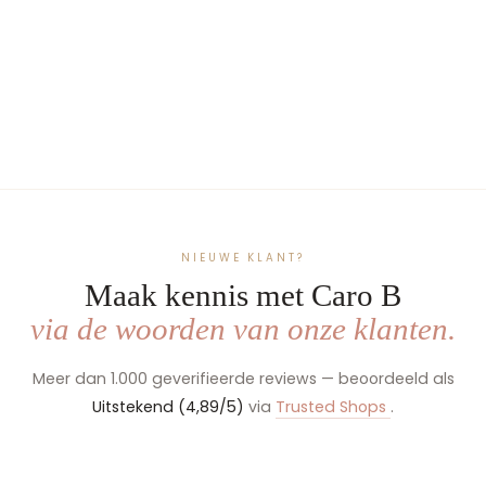
Voetenzak Buggy - Maxi-
Cosi - Handgemaakt &
Geborduurd - Eigen
prints
vanaf €189,99
NIEUWE KLANT?
Maak kennis met Caro B
via de woorden van onze klanten.
Meer dan 1.000 geverifieerde reviews — beoordeeld als
Uitstekend (4,89/5)
via
Trusted Shops
.