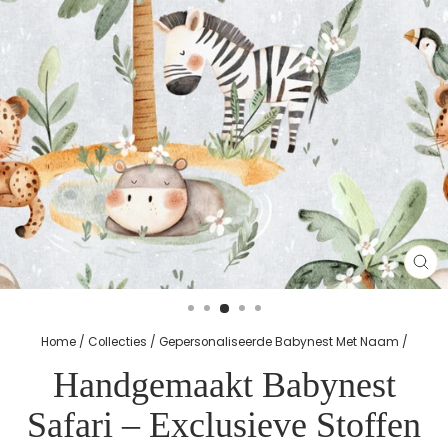
SL
(E
Home
/
Collecties
/
Gepersonaliseerde Babynest Met Naam
/
Handgemaakt Babynest
Safari – Exclusieve Stoffen