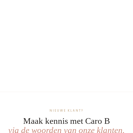
Handgemaakt Babynest
Safari – Exclusieve
Stoffen & met Naam
€249,99
Tijgers
Savanna
Safari
in
Dreams
Adventure
de
jungle
NIEUWE KLANT?
Maak kennis met Caro B
via de woorden van onze klanten.