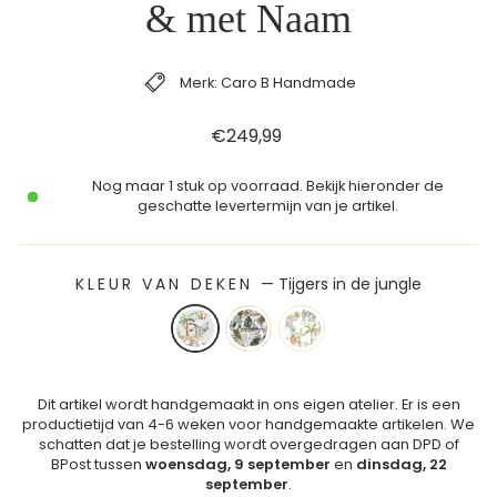
& met Naam
Merk: Caro B Handmade
Reguliere
€249,99
prijs
Nog maar 1 stuk op voorraad. Bekijk hieronder de
geschatte levertermijn van je artikel.
KLEUR VAN DEKEN
—
Tijgers in de jungle
Dit artikel wordt handgemaakt in ons eigen atelier. Er is een
productietijd van 4-6 weken voor handgemaakte artikelen. We
schatten dat je bestelling wordt overgedragen aan DPD of
BPost tussen
woensdag, 9 september
en
dinsdag, 22
september
.