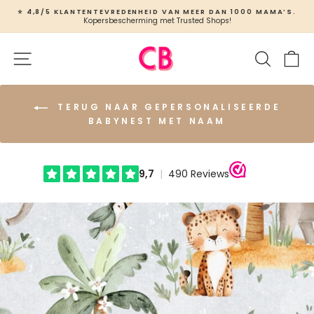
Ga
⭐ 4,8/5 KLANTENTEVREDENHEID VAN MEER DAN 1000 MAMA’S.
naar
Kopersbescherming met Trusted Shops!
Slideshow
inhoud
pauzeren
Site navigatie
Zoeken
W
TERUG NAAR GEPERSONALISEERDE
BABYNEST MET NAAM