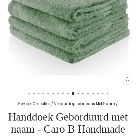
SL
(E
Home
/
Collecties
/
Verjaardagscadeaus Met Naam
/
Handdoek Geborduurd met
naam - Caro B Handmade