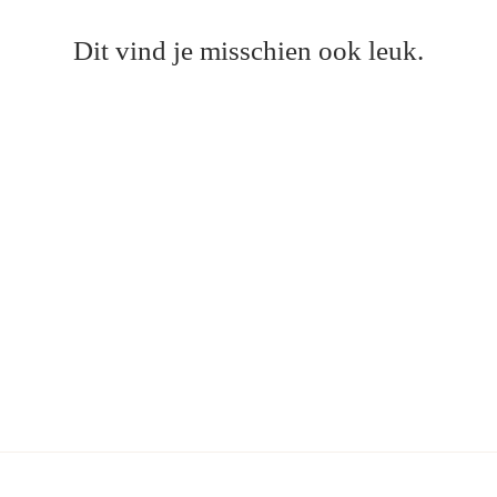
Dit vind je misschien ook leuk.
Handdoek Geborduurd
met naam - Caro B
Handmade
vanaf €32,99
Oudgroen
Kaki
Taupe
Lichtroze