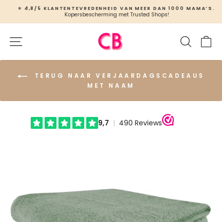
Ga
⭐ 4,8/5 KLANTENTEVREDENHEID VAN MEER DAN 1000 MAMA’S.
naar
Kopersbescherming met Trusted Shops!
Slideshow
inhoud
pauzeren
Site navigatie
Zoeken
W
TERUG NAAR VERJAARDAGSCADEAUS
MET NAAM