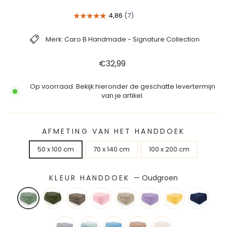
Merk: Caro B Handmade - Signature Collection
Reguliere
€32,99
prijs
Op voorraad. Bekijk hieronder de geschatte levertermijn
van je artikel.
AFMETING VAN HET HANDDOEK
50 x 100 cm
70 x 140 cm
100 x 200 cm
KLEUR HANDDOEK
—
Oudgroen