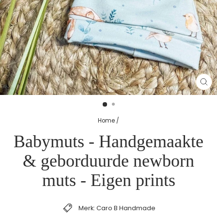
SL
(E
Home
/
Babymuts - Handgemaakte
& geborduurde newborn
muts - Eigen prints
Merk: Caro B Handmade