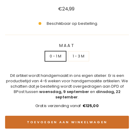
Reguliere
€24,99
prijs
Beschikbaar op bestelling.
MAAT
0 - 1 M
1 - 3 M
Dit artikel wordt handgemaakt in ons eigen atelier. Er is een
productietijd van 4-6 weken voor handgemaakte artikelen. We
schatten dat je bestelling wordt overgedragen aan DPD of
BPost tussen
woensdag, 9 september
en
dinsdag, 22
september
.
Gratis verzending vanaf
€125,00
TOEVOEGEN AAN WINKELWAGEN