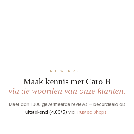
Babymuts -
Handgemaakte &
geborduurde newborn
muts - Eigen prints
€24,99
NIEUWE KLANT?
Maak kennis met Caro B
via de woorden van onze klanten.
Meer dan 1.000 geverifieerde reviews — beoordeeld als
Uitstekend (4,89/5)
via
Trusted Shops
.