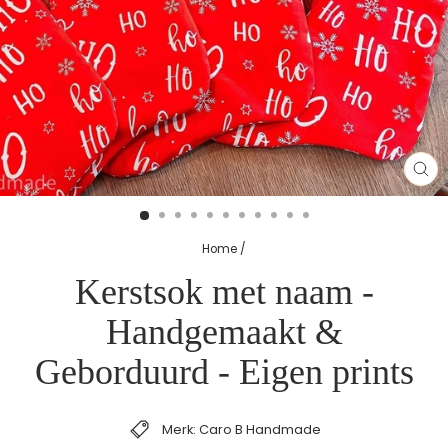
SL
(E
Home
/
Kerstsok met naam -
Handgemaakt &
Geborduurd - Eigen prints
Merk: Caro B Handmade