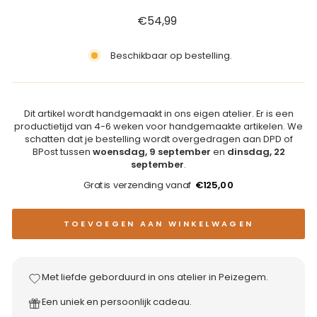
Reguliere
€54,99
prijs
Beschikbaar op bestelling.
Dit artikel wordt handgemaakt in ons eigen atelier. Er is een
productietijd van 4-6 weken voor handgemaakte artikelen. We
schatten dat je bestelling wordt overgedragen aan DPD of
BPost tussen
woensdag, 9 september
en
dinsdag, 22
september
.
Gratis verzending vanaf
€125,00
TOEVOEGEN AAN WINKELWAGEN
Met liefde geborduurd in ons atelier in Peizegem.
Een uniek en persoonlijk cadeau.