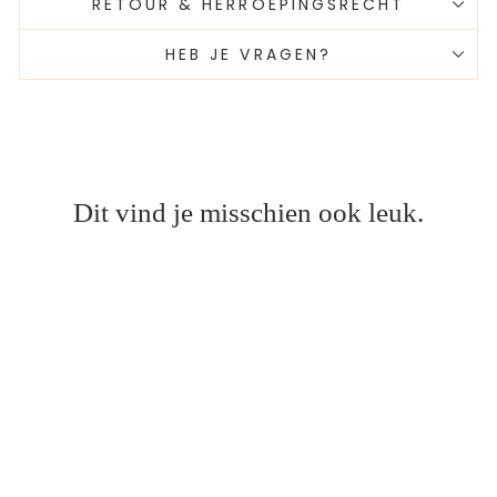
RETOUR & HERROEPINGSRECHT
HEB JE VRAGEN?
Dit vind je misschien ook leuk.
Kerstsok met naam -
Handgemaakt &
Geborduurd - Eigen