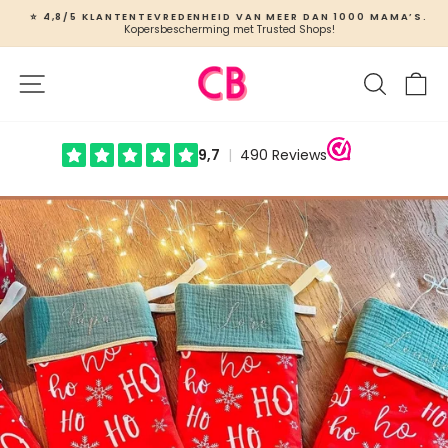
Ga
⭐ 4,8/5 KLANTENTEVREDENHEID VAN MEER DAN 1000 MAMA’S.
naar
Kopersbescherming met Trusted Shops!
Slideshow
inhoud
pauzeren
Site navigatie
Zoeken
W