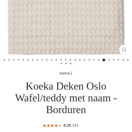
SL
(E
Home
/
Koeka Deken Oslo
Wafel/teddy met naam -
Borduren