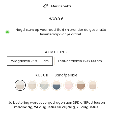
Merk: Koeka
Reguliere
€69,99
prijs
Nog 2 stuks op voorraad. Bekijk hieronder de geschatte
levertermijn van je artikel.
AFMETING
Wiegdeken 75 x 100 cm
Ledikantdeken 150 x 100 cm
KLEUR
—
Sand/pebble
Je bestelling wordt overgedragen aan DPD of BPost tussen
maandag, 24 augustus
en
vrijdag, 28 augustus
.