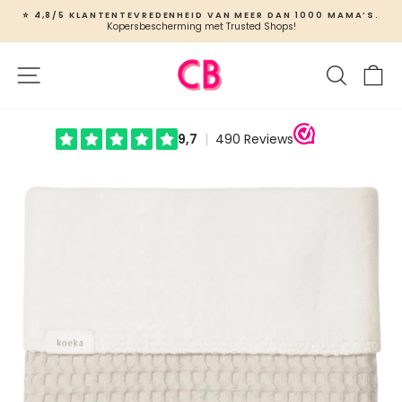
Ga
⭐ 4,8/5 KLANTENTEVREDENHEID VAN MEER DAN 1000 MAMA’S.
naar
Kopersbescherming met Trusted Shops!
Slideshow
inhoud
pauzeren
Site navigatie
Zoeken
W