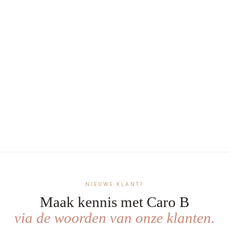
Koeka Deken Oslo
Wafel/teddy met naam -
Borduren
vanaf €69,99
Sand/pebble
Natural/pebble
Ocean
Oslo
Aire
Bluestone
NIEUWE KLANT?
Maak kennis met Caro B
via de woorden van onze klanten.