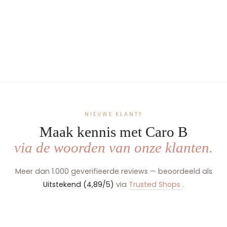
Gepersonaliseerde
Logeertas met Naam –
Caro B Handmade
€44,99
Beige
Roos
Kaki
Jeansblauw
NIEUWE KLANT?
Maak kennis met Caro B
via de woorden van onze klanten.
Meer dan 1.000 geverifieerde reviews — beoordeeld als
Uitstekend (4,89/5)
via
Trusted Shops
.