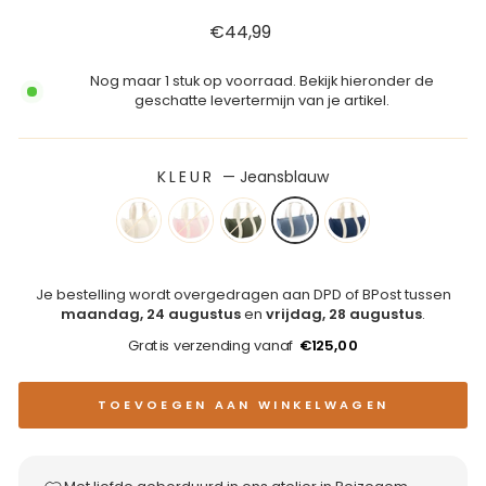
Reguliere
€44,99
prijs
Nog maar 1 stuk op voorraad. Bekijk hieronder de
geschatte levertermijn van je artikel.
KLEUR
—
Jeansblauw
Je bestelling wordt overgedragen aan DPD of BPost tussen
maandag, 24 augustus
en
vrijdag, 28 augustus
.
Gratis verzending vanaf
€125,00
TOEVOEGEN AAN WINKELWAGEN