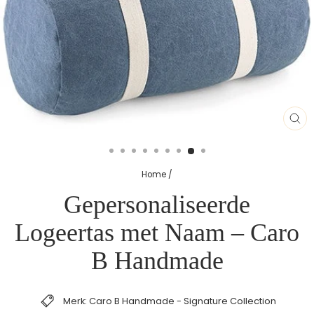
SL
(E
Home
/
Gepersonaliseerde
Logeertas met Naam – Caro
B Handmade
Merk: Caro B Handmade - Signature Collection