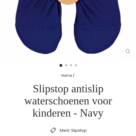
SL
(E
Home
/
Slipstop antislip
waterschoenen voor
kinderen - Navy
Merk: Slipstop