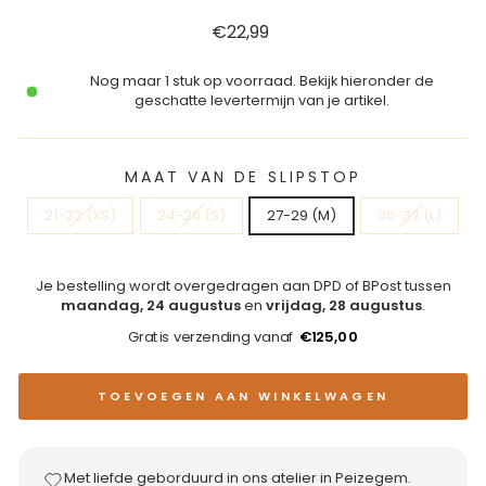
Reguliere
€22,99
prijs
Nog maar 1 stuk op voorraad. Bekijk hieronder de
geschatte levertermijn van je artikel.
MAAT VAN DE SLIPSTOP
21-23 (XS)
24-26 (S)
27-29 (M)
30-32 (L)
Je bestelling wordt overgedragen aan DPD of BPost tussen
maandag, 24 augustus
en
vrijdag, 28 augustus
.
Gratis verzending vanaf
€125,00
TOEVOEGEN AAN WINKELWAGEN
Met liefde geborduurd in ons atelier in Peizegem.