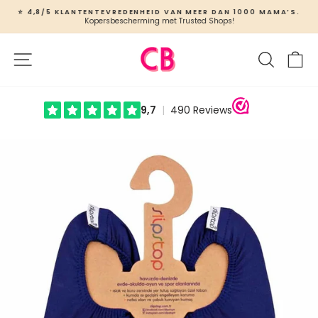
Ga
⭐ 4,8/5 KLANTENTEVREDENHEID VAN MEER DAN 1000 MAMA’S.
naar
Kopersbescherming met Trusted Shops!
Slideshow
inhoud
pauzeren
Site navigatie
Zoeken
W