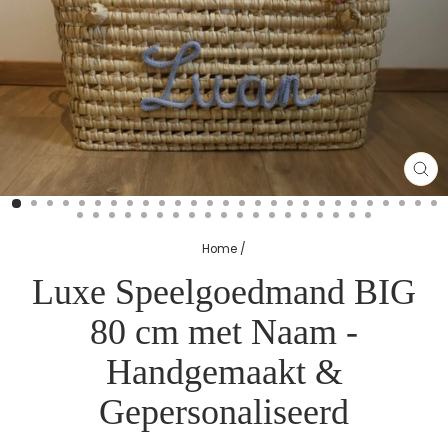
SL
(E
Home
/
Luxe Speelgoedmand BIG
80 cm met Naam -
Handgemaakt &
Gepersonaliseerd