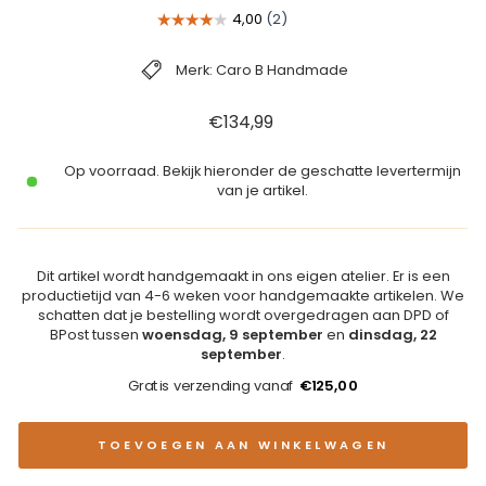
Merk: Caro B Handmade
Reguliere
€134,99
prijs
Op voorraad. Bekijk hieronder de geschatte levertermijn
van je artikel.
Dit artikel wordt handgemaakt in ons eigen atelier. Er is een
productietijd van 4-6 weken voor handgemaakte artikelen. We
schatten dat je bestelling wordt overgedragen aan DPD of
BPost tussen
woensdag, 9 september
en
dinsdag, 22
september
.
Gratis verzending vanaf
€125,00
TOEVOEGEN AAN WINKELWAGEN