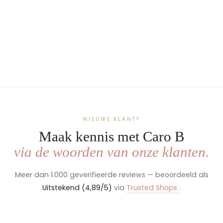
Luxe Speelgoedmand
BIG 80 cm met Naam -
Handgemaakt &
Gepersonaliseerd
€134,99
NIEUWE KLANT?
Maak kennis met Caro B
via de woorden van onze klanten.
Meer dan 1.000 geverifieerde reviews — beoordeeld als
Uitstekend (4,89/5)
via
Trusted Shops
.