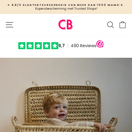
Ga
⭐ 4,8/5 KLANTENTEVREDENHEID VAN MEER DAN 1000 MAMA’S.
naar
Kopersbescherming met Trusted Shops!
Slideshow
inhoud
pauzeren
Site navigatie
Zoeken
W