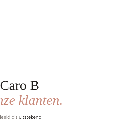
 Caro B
ze klanten.
deeld als
Uitstekend
.