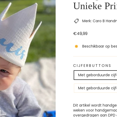
Unieke Pri
Merk: Caro B Han
Reguliere
€49,99
prijs
Beschikbaar op best
CIJFERBUTTONS
Met geborduurde cijf
Met geborduurde cijf
Dit artikel wordt handge
weken voor handgemaakt
overgedragen aan DPD 