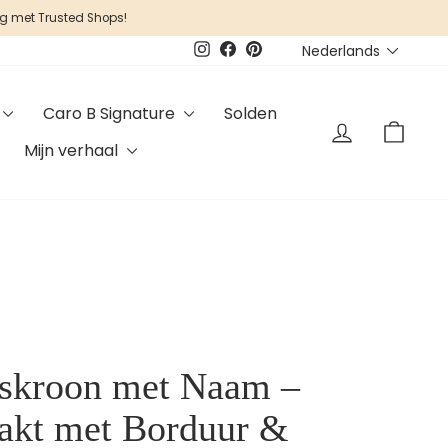
 met Trusted Shops!
Taal
Nederlands
Instagram
Facebook
Pinterest
Caro B Signature
Solden
Inloggen
Wink
Mijn verhaal
gskroon met Naam –
kt met Borduur &