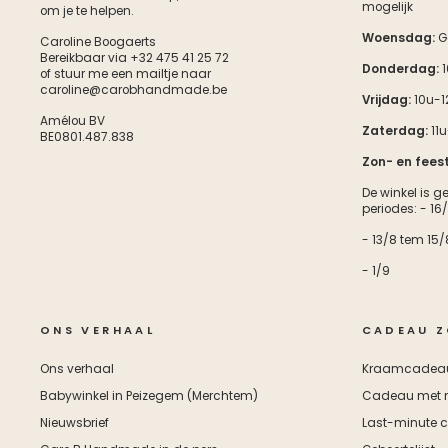
mogelijk
om je te helpen.
Woensdag:
G
Caroline Boogaerts
Bereikbaar via +32 475 41 25 72
Donderdag:
1
of stuur me een mailtje naar
caroline@carobhandmade.be
Vrijdag:
10u-1
Amélou BV
Zaterdag:
11u
BE0801.487.838
Zon- en fees
De winkel is g
periodes: - 16
- 13/8 tem 15/
- 1/9
ONS VERHAAL
CADEAU Z
Ons verhaal
Kraamcadea
Babywinkel in Peizegem (Merchtem)
Cadeau met
Nieuwsbrief
Last-minute 