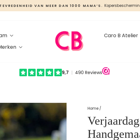
Kopersbescherming
NTEVREDENHEID VAN MEER DAN 1000 MAMA’S.
Slideshow
pauzeren
aam
Caro B Atelier
Merken
Home
/
Verjaarda
Handgemaa