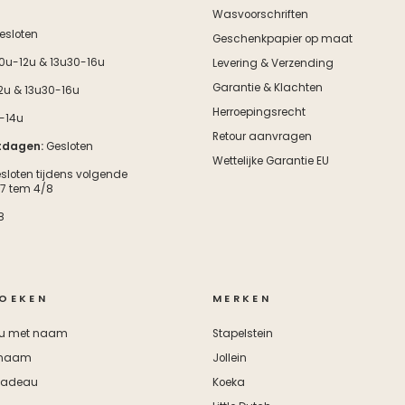
Wasvoorschriften
esloten
Geschenkpapier op maat
0u-12u & 13u30-16u
Levering & Verzending
Garantie & Klachten
2u & 13u30-16u
Herroepingsrecht
-14u
Retour aanvragen
tdagen:
Gesloten
Wettelijke Garantie EU
esloten tijdens volgende
/7 tem 4/8
8
OEKEN
MERKEN
u met naam
Stapelstein
 naam
Jollein
cadeau
Koeka