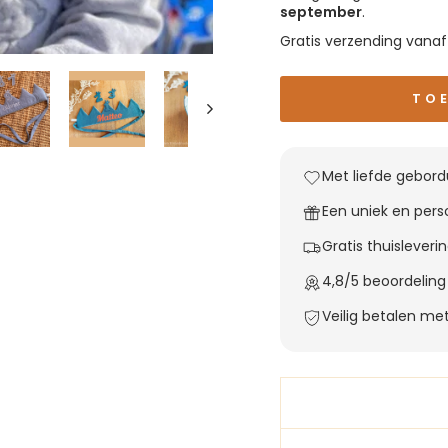
september
.
Gratis verzending vana
TO
Met liefde gebordu
Een uniek en pers
Gratis thuisleveri
4,8/5 beoordelin
Veilig betalen me