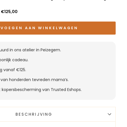
f
€125,00
EVOEGEN AAN WINKELWAGEN
urd in ons atelier in Peizegem.
oonlijk cadeau.
ng vanaf €125.
g van honderden tevreden mama’s.
t kopersbescherming van Trusted Eshops.
BESCHRIJVING