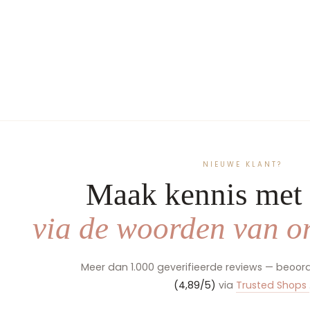
Verjaardagskroon met Naam –
Handgemaakt met Borduur & Unieke Prints
€49,99
NIEUWE KLANT?
Maak kennis met
via de woorden van on
Meer dan 1.000 geverifieerde reviews — beoor
(4,89/5)
via
Trusted Shops